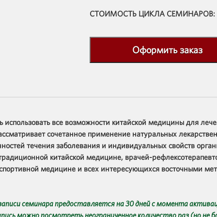
СТОИМОСТЬ ЦИКЛА СЕМИНАРОВ:
Оформить заказ
ь использовать все возможности китайской медицины для лече
ассматривает сочетанное применение натуральных лекарствен
нностей течения заболевания и индивидуальных свойств орган
традиционной китайской медицине, врачей-рефлексотерапевто
о спортивной медицине и всех интересующихся восточными ме
записи семинара предоставляется на 30 дней с момента активац
апись можно посмотреть неограниченное количество раз (но не бо