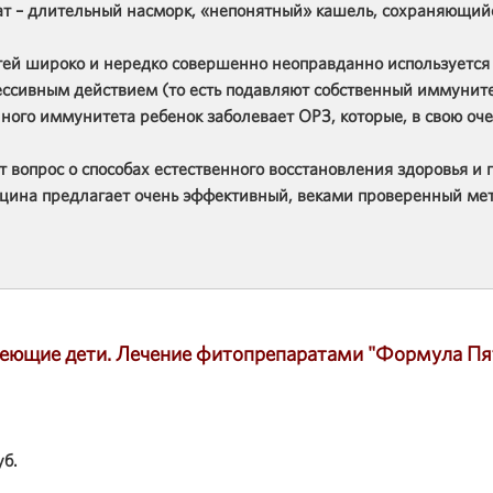
ьтат – длительный насморк, «непонятный» кашель, сохраняющий
етей широко и нередко совершенно неоправданно используетс
ессивным действием (то есть подавляют собственный иммунит
нного иммунитета ребенок заболевает ОРЗ, которые, в свою оч
т вопрос о способах естественного восстановления здоровья и
ицина предлагает очень эффективный, веками проверенный мет
олеющие дети. Лечение фитопрепаратами "Формула П
уб.